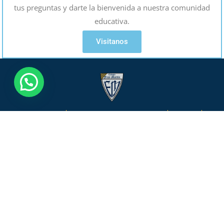
tus preguntas y darte la bienvenida a nuestra comunidad
educativa.
Visitanos
CONTACTO
LIBRO DE RECLAMACIONES
CUBICOL
CORREO INSTITUCIONAL
054 438011
Socabaya, Arequipa, Perú
Sede Inicial: Calle Chimbote N° 208, Urb. San Martin.
Sede Primaria: Calle Chimbote N° 209, Urb. San Martin.